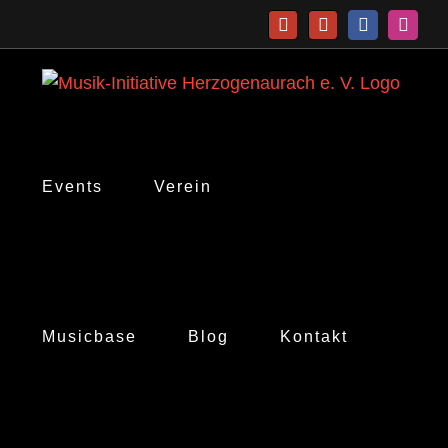
Zum
Telefon
E-
Facebook
Insta
Inhalt
Mail
springen
Events
Verein
Musicbase
Blog
Kontakt