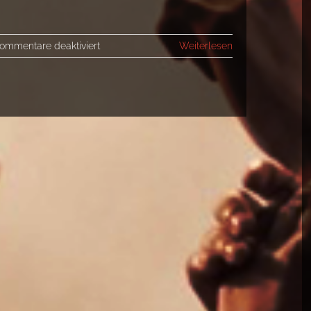
für
ommentare deaktiviert
Weiterlesen
Tschüß
Altstadtfest,
Musicbase
Festival,
Kärwa
&
Co…