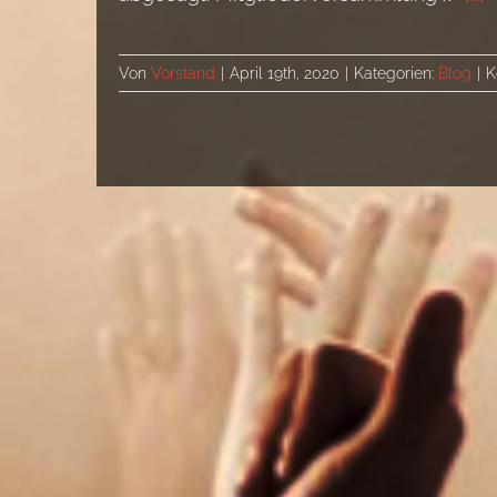
Von
Vorstand
|
April 19th, 2020
|
Kategorien:
Blog
|
K