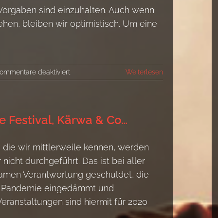
 Vorgaben sind einzuhalten. Auch wenn
hen, bleiben wir optimistisch. Um eine
für
ommentare deaktiviert
Weiterlesen
Schließung
der
Musicbase
e Festival, Kärwa & Co…
 die wir mittlerweile kennen, werden
icht durchgeführt. Das ist bei aller
samen Verantwortung geschuldet, die
19 Pandemie eingedämmt und
anstaltungen sind hiermit für 2020