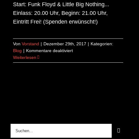
Start: Funk Floyd & Little Big Nothing...
Einlass: 20.00 Uhr, Beginn: 21.00 Uhr,
Eintritt Frei! (Spenden erwünscht!)
Von
Vorstand
|
Dezember 29th, 2017
|
Kategorien:
für
Blog
|
Kommentare deaktiviert
Happy
Weiterlesen
New
Year…
Am
13.01.18
rocken
wir
ins
neue
Jahr!!!
Suche
nach: