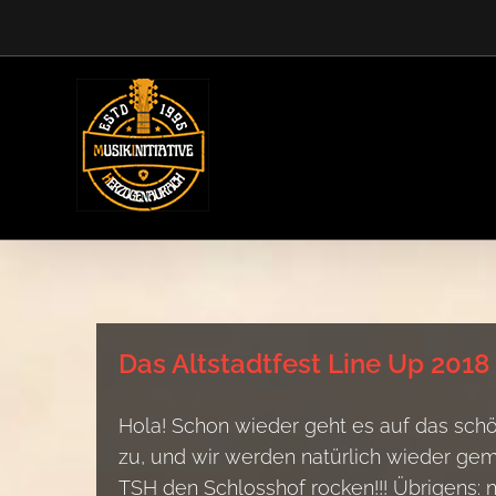
Zum
Inhalt
springen
Das Altstadtfest Line Up 2018 i
Hola! Schon wieder geht es auf das sch
zu, und wir werden natürlich wieder ge
TSH den Schlosshof rocken!!! Übrigens: 