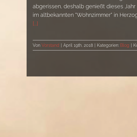
abgerissen, deshalb genießt dieses Ja
im altbekannten "Wohnzimmer" in Herzo
[...]
Von
Vorstand
|
April 19th, 2018
|
Kategorien:
Blog
|
K