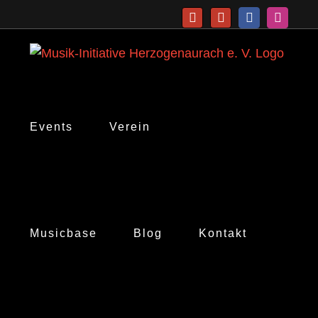
Zum
Telefon
E-
Facebook
Instagr
Inhalt
Mail
springen
Events
Verein
Musicbase
Blog
Kontakt