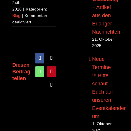
24th,
– Artikel
2018
|
Kategorien:
aus den
Blog
|
Kommentare
für
deaktiviert
Erlanger
NULLZWEIZWEI
Nachrichten
Festival
21. Oktober
geht
2025
an
den
Neue
Facebook
X
Start!
Diesen
Termine
Beitrag
WhatsApp
Pinterest
!!! Bitte
teilen
schaut
E-
Euch auf
Mail
unserem
Eventkalender
um
1. Oktober
2025