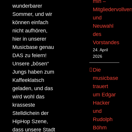
mih –
wunderbarer
Mitgliedervollv
Sommer, und wir
und
können einfach
Neuwahl
nicht aufhören,
des
hier in unserer
Vorstandes
Musicbase genau
24. April
DAS zu feiern!
2026
Unsere „bösen“
Die
Jungs haben zum
musicbase
Kaffeeklatsch
trauert
geladen, und das
um Edgar
wird wohl das
Hacker
krasseste
und
Stelldichein der
Rudolph
HipHop Szene,
Böhm
dass unsere Stadt