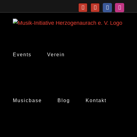
Zum
Telefon
E-
Facebook
Instagr
Inhalt
Mail
springen
Events
Verein
Musicbase
Blog
Kontakt