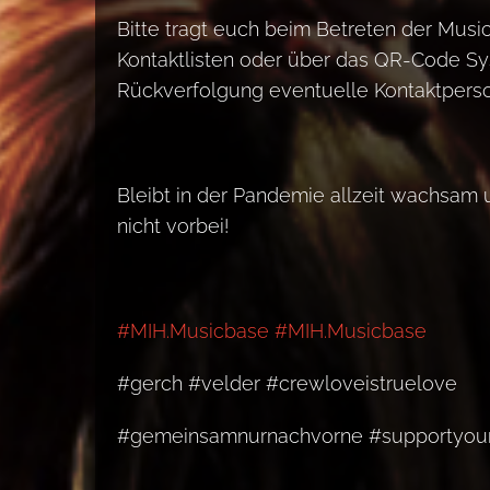
Bitte tragt euch beim Betreten der Musi
Kontaktlisten oder über das QR-Code Sy
Rückverfolgung eventuelle Kontaktpers
Bleibt in der Pandemie allzeit wachsam u
nicht vorbei!
#MIH.Musicbase
#MIH.Musicbase
#gerch #velder #crewloveistruelove
#gemeinsamnurnachvorne #supportyour