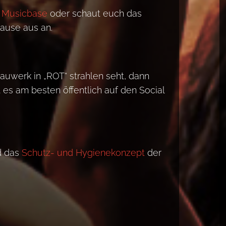
r
Musicbase
oder schaut euch das
Hause aus an.
auwerk in „ROT“ strahlen seht, dann
 es am besten öffentlich auf den Social
d das
Schutz- und Hygienekonzept
der