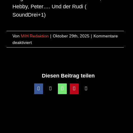
Hebby, Peter…. Und der Rudi (
SoundDrei+1)
Von
MIH Redaktion
|
Oktober 29th, 2025
|
Kommentare
für
deaktiviert
24.01.2026
–
Eine
musikalische
Reise
Diesen Beitrag teilen
mit
Sound
Facebook
X
WhatsApp
Pinterest
E-
3
Mail