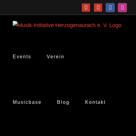
Zum
Telefon
E-
Facebook
Insta
Inhalt
Mail
springen
Events
Verein
Musicbase
Blog
Kontakt