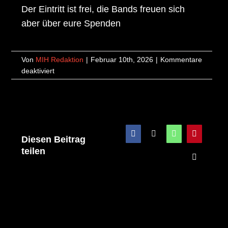
Der Eintritt ist frei, die Bands freuen sich
aber über eure Spenden
Von
MIH Redaktion
|
Februar 10th, 2026
|
Kommentare
für
deaktiviert
21.02.2026
–
Soundcheck
No.
52
Facebook
X
WhatsApp
Pinterest
–
Diesen Beitrag
Yes2Jazz
teilen
und
E-
Mail
NeverTooLate