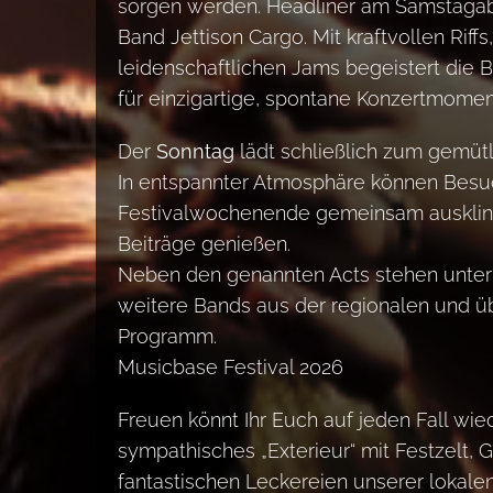
sorgen werden. Headliner am Samstagab
Band Jettison Cargo. Mit kraftvollen Riff
leidenschaftlichen Jams begeistert die
für einzigartige, spontane Konzertmomen
Der
Sonntag
lädt schließlich zum gemütl
In entspannter Atmosphäre können Besu
Festivalwochenende gemeinsam auskling
Beiträge genießen.
Neben den genannten Acts stehen unte
weitere Bands aus der regionalen und 
Programm.
Musicbase Festival 2026
Freuen könnt Ihr Euch auf jeden Fall wi
sympathisches „Exterieur“ mit Festzelt,
fantastischen Leckereien unserer lokalen