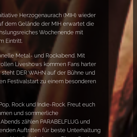
Initiative Herzogenaurach (MIH) wieder
Auf dem Gelände der MIH erwartet die
hslungsreiches Wochenende mit
Eintritt.
ionelle Metal- und Rockabend. Mit
tvollen Liveshows kommen Fans harter
ner steht DER WAHN auf der Bühne und
den Festivalstart zu einem besonderen
Pop, Rock und Indie-Rock. Freut euch
thmen und sommerliche
es Abends zählen PARABELFLUG und
nden Auftritten für beste Unterhaltung