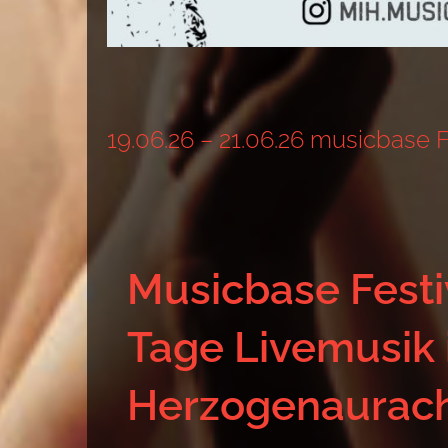
19.06.26 – 21.06.26 musicbase F
Musicbase Festi
Tage Livemusik 
Herzogenaurac