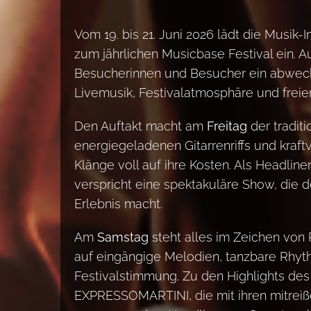
Vom 19. bis 21. Juni 2026 lädt die Musik-
zum jährlichen Musicbase Festival ein. 
Besucherinnen und Besucher ein abwec
Livemusik, Festivalatmosphäre und freiem 
Den Auftakt macht am
Freitag
der tradit
energiegeladenen Gitarrenriffs und kraf
Klänge voll auf ihre Kosten. Als Headli
verspricht eine spektakuläre Show, die 
Erlebnis macht.
Am
Samstag
steht alles im Zeichen von 
auf eingängige Melodien, tanzbare Rhy
Festivalstimmung. Zu den Highlights d
EXPRESSOMARTINI, die mit ihren mitreiße